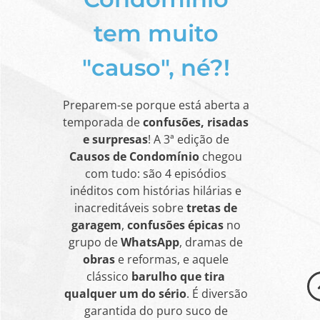
tem muito
"causo", né?!
Preparem-se porque está aberta a
temporada de
confusões, risadas
e surpresas
! A 3ª edição de
Causos de Condomínio
chegou
com tudo: são 4 episódios
inéditos com histórias hilárias e
inacreditáveis sobre
tretas de
garagem
,
confusões épicas
no
grupo de
WhatsApp
, dramas de
obras
e reformas, e aquele
clássico
barulho que tira
qualquer um do sério
. É diversão
garantida do puro suco de